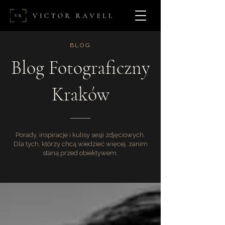
BLOG
Blog Fotograficzny
Kraków
Porady, inspiracje i kulisy sesji zdjęciowych.
Dla tych, którzy chcą wiedzieć więcej, zanim
staną przed obiektywem.