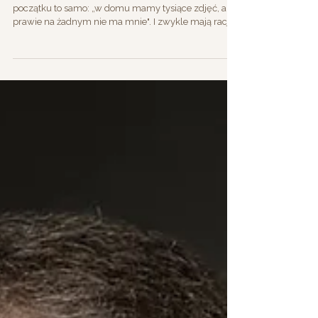
Większość ojców, których fotografuję, mówi mi na
początku to samo: „w domu mamy tysiące zdjęć, ale
prawie na żadnym nie ma mnie". I zwykle mają rację.
Robią zdjęcia z pierwszego dnia w szkole, z wakacji, z
niedzielnego śniadania, a sami znikają z kadru. Męska
sesja zdjęciowa dla taty nie jest o próżności. Jest o
tym, żeby po latach istnieć na własnych zdjęciach, a
nie tylko za aparatem. Zawsze jesteś tym, który
trzyma aparat W większości rodzin jest jedna osoba,
która dokumen