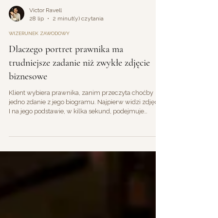
Victor Ravell
28 lip
2 minut(y) czytania
WIZERUNEK ZAWODOWY
Dlaczego portret prawnika ma
trudniejsze zadanie niż zwykłe zdjęcie
biznesowe
Klient wybiera prawnika, zanim przeczyta choćby
jedno zdanie z jego biogramu. Najpierw widzi zdjęcie.
I na jego podstawie, w kilka sekund, podejmuje
pierwszą decyzję: czy to jest osoba, której chcę
powierzyć swoją sprawę. W większości zawodów
portret ma jedno zadanie: wyglądać profesjonalnie.
Portret prawnika ma dwa, i na dodatek pozornie
sprzeczne. Dwa sygnały naraz: powaga i dostępność
Klient, który szuka prawnika, jest zwykle w trudnym
momencie. Rozwód, spór, sprawa firmow