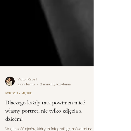
Victor Ravell
3 dni temu
2 minut(y) czytania
PORTRETY MĘSKIE
Dlaczego każdy tata powinien mieć
własny portret, nie tylko zdjęcia z
dziećmi