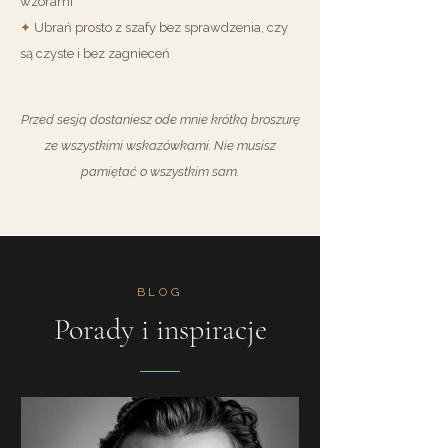
wzorami
✦
Ubrań prosto z szafy bez sprawdzenia, czy
są czyste i bez zagnieceń
Przed sesją dostaniesz ode mnie krótką broszurę
ze wszystkimi wskazówkami. Nie musisz
pamiętać o wszystkim sam.
BLOG
Porady i inspiracje