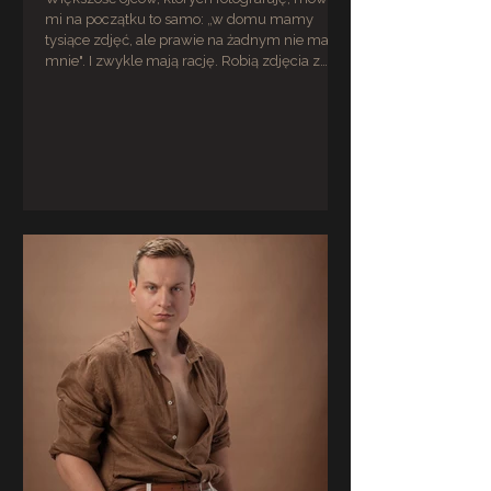
mi na początku to samo: „w domu mamy
tysiące zdjęć, ale prawie na żadnym nie ma
mnie". I zwykle mają rację. Robią zdjęcia z
pierwszego dnia w szkole, z wakacji, z
niedzielnego śniadania, a sami znikają z kadru.
Męska sesja zdjęciowa dla taty nie jest o
próżności. Jest o tym, żeby po latach istnieć na
własnych zdjęciach, a nie tylko za aparatem.
Zawsze jesteś tym, który trzyma aparat W
większości rodzin jest jedna osoba, która
dokumen