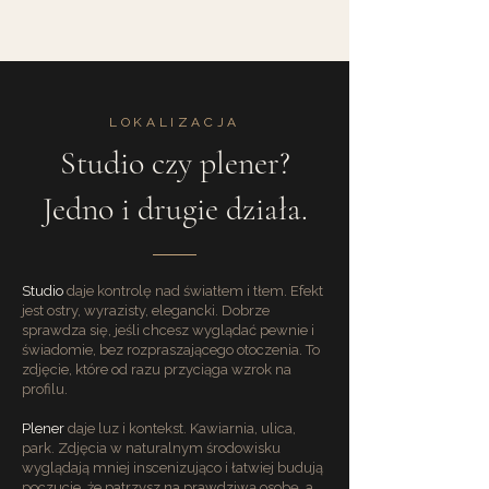
LOKALIZACJA
Studio czy plener?
Jedno i drugie działa.
Studio
daje kontrolę nad światłem i tłem. Efekt
jest ostry, wyrazisty, elegancki. Dobrze
sprawdza się, jeśli chcesz wyglądać pewnie i
świadomie, bez rozpraszającego otoczenia. To
zdjęcie, które od razu przyciąga wzrok na
profilu.
Plener
daje luz i kontekst. Kawiarnia, ulica,
park. Zdjęcia w naturalnym środowisku
wyglądają mniej inscenizująco i łatwiej budują
poczucie, że patrzysz na prawdziwą osobę, a