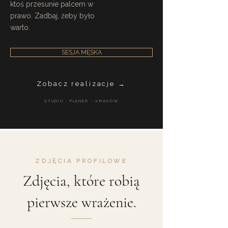
ktoś przesunie palcem w
prawo. Zadbaj, żeby było
warto.
SESJA MĘSKA
Zobacz realizacje →
STUDIO · PLENER · KRAKÓW
ZDJĘCIA PROFILOWE
Zdjęcia, które robią
pierwsze wrażenie.