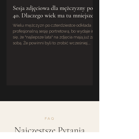
Sesja zdjęciowa dla mężczyzny po
40. Dlaczego wiek ma tu mniejsze
znaczenie, niż myślisz
Wielu mężczyzn po czterdziestce odkłada
profesjonalną sesję portretową, bo wydaje im
się, że "najlepsze lata" na zdjęcia mają już za
sobą. Że powinni byli to zrobić wcześniej,
kiedy mieli mniej zmarszczek, więcej włosów,
albo po prostu wyglądali "młodziej." To jeden z
najczęstszych mitów, z jakimi spotykam się
jako fotograf męski w Krakowie. I jeden z
najbardziej mylnych. Po czterdziestce masz
coś, czego nie miałeś wcześniej Mężczyzna po
40 wygląda inaczej niż po 25. Ale "ina
FAQ
Najczęstsze Pytania