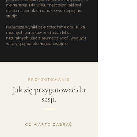
nie na sesję. Dla wielu mężczyzn taki styl
działa na portalach randkowych lepiej niż
studio.
Najlepsze wyniki daje połączenie obu. Kilka
mocnych portretów ze studia i kilka
naturalnych ujęć z zewnątrz. Profil wygląda
wtedy spójnie, ale nie jednostajnie.
PRZYGOTOWANIE
Jak się przygotować do
sesji.
CO WARTO ZABRAĆ