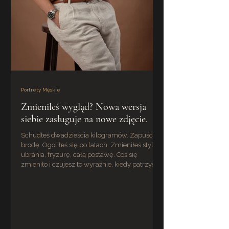
Portrety Męskie
Zmieniłeś wygląd? Nowa wersja
siebie zasługuje na nowe zdjęcie.
Schudłeś dwadzieścia kilogramów. Zapuściłeś
brodę. Ogoliłeś się po latach. Zmieniłeś styl
ubrania, fryzurę, całą postawę. Coś się
zmieniło i czujesz to wyraźnie, kiedy patrzysz
w lustro. A potem otwierasz LinkedIn. I widzisz
tamtego innego siebie. To jest właśnie ten
moment. Nie zdjęcie cię zdradza. Zdradza cię
to, że nie zaktualizowałeś go razem ze sobą.
Twoje zdjęcia w sieci to Twoja pierwsza twarz
Zanim ktokolwiek spotka cię osobiście,