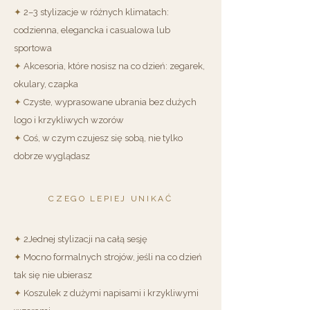
✦
2–3 stylizacje w różnych klimatach:
codzienna, elegancka i casualowa lub
sportowa
✦
Akcesoria, które nosisz na co dzień: zegarek,
okulary, czapka
✦
Czyste, wyprasowane ubrania bez dużych
logo i krzykliwych wzorów
✦
Coś, w czym czujesz się sobą, nie tylko
dobrze wyglądasz
CZEGO LEPIEJ UNIKAĆ
✦
2Jednej stylizacji na całą sesję
✦
Mocno formalnych strojów, jeśli na co dzień
tak się nie ubierasz
✦
Koszulek z dużymi napisami i krzykliwymi