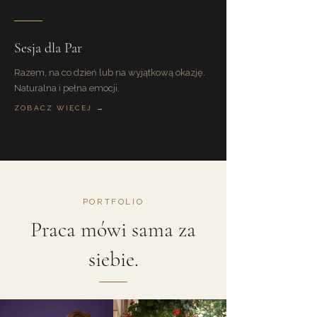
Sesja dla Par
Razem, na co dzień lub na wyjątkową okazję.
Naturalna i pełna emocji.
ZOBACZ WIĘCEJ →
PORTFOLIO
Praca mówi sama za
siebie.