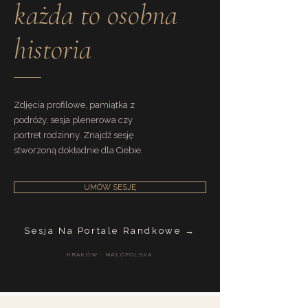
każda to osobna
historia
Zdjęcia profilowe, pamiątka z
podróży, sesja plenerowa czy
portret rodzinny. Znajdź sesję
stworzoną dokładnie dla Ciebie.
UMÓW SESJĘ
Sesja Na Portale Randkowe →
KRAKÓW · MAŁOPOLSKA