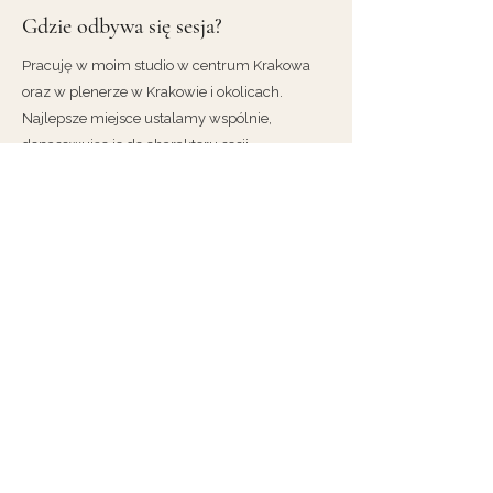
Gdzie odbywa się sesja?
Pracuję w moim studio w centrum Krakowa
oraz w plenerze w Krakowie i okolicach.
Najlepsze miejsce ustalamy wspólnie,
dopasowując je do charakteru sesji.
Jak się przygotować do sesji
zdjęciowej?
Przed sesją wysyłam Ci broszurę z
praktycznymi wskazówkami: co zabrać, jak się
ubrać i czego się spodziewać. Jeśli masz
dodatkowe pytania, zawsze możesz napisać.
Ile zdjęć otrzymam po sesji?
Liczba zdjęć zależy od rodzaju sesji i jej