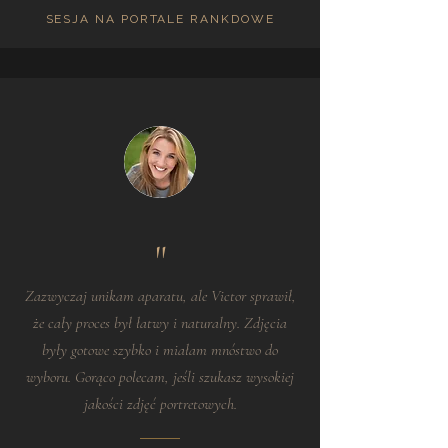
SESJA NA PORTALE RANKDOWE
"
Zazwyczaj unikam aparatu, ale Victor sprawił,
że cały proces był łatwy i naturalny. Zdjęcia
były gotowe szybko i miałam mnóstwo do
wyboru. Gorąco polecam, jeśli szukasz wysokiej
jakości zdjęć portretowych.