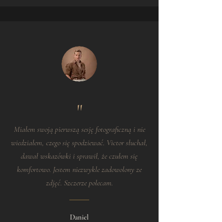
"
Miałem swoją pierwszą sesję fotograficzną i nie
wiedziałem, czego się spodziewać. Victor słuchał,
dawał wskazówki i sprawił, że czułem się
komfortowo. Jestem niezwykle zadowolony ze
zdjęć. Szczerze polecam.
Daniel