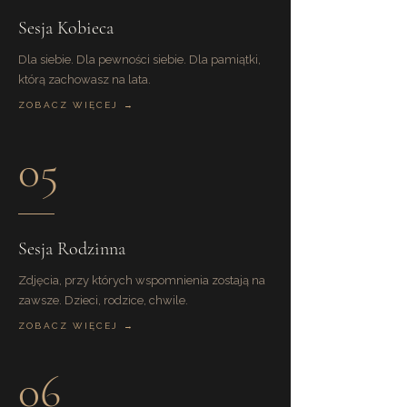
Sesja Kobieca
Dla siebie. Dla pewności siebie. Dla pamiątki,
którą zachowasz na lata.
ZOBACZ WIĘCEJ →
05
Sesja Rodzinna
Zdjęcia, przy których wspomnienia zostają na
zawsze. Dzieci, rodzice, chwile.
ZOBACZ WIĘCEJ →
06