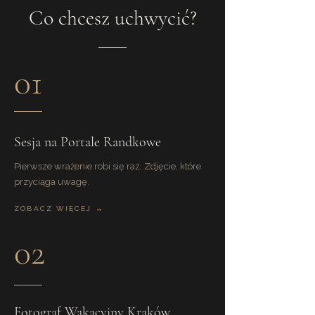
Co chcesz uchwycić?
01
Sesja na Portale Randkowe
Pierwsze wrażenie robi się raz. Zdjęcie, które
przyciąga uwagę.
ZOBACZ WIĘCEJ →
02
Fotograf Wakacyjny Kraków