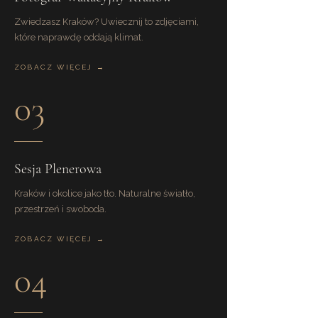
Zwiedzasz Kraków? Uwiecznij to zdjęciami,
które naprawdę oddają klimat.
ZOBACZ WIĘCEJ →
03
Sesja Plenerowa
Kraków i okolice jako tło. Naturalne światło,
przestrzeń i swoboda.
ZOBACZ WIĘCEJ →
04