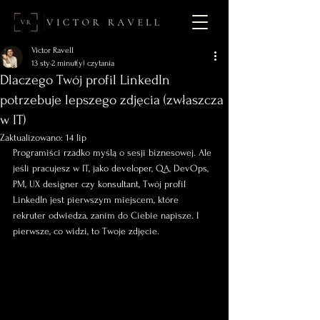
Victor Ravell
13 sty
2 minut(y) czytania
Dlaczego Twój profil LinkedIn
potrzebuje lepszego zdjęcia (zwłaszcza
w IT)
Zaktualizowano:
14 lip
Programiści rzadko myślą o sesji biznesowej. Ale 
jeśli pracujesz w IT, jako developer, QA, DevOps, 
PM, UX designer czy konsultant, Twój profil 
LinkedIn jest pierwszym miejscem, które 
rekruter odwiedza, zanim do Ciebie napisze. I 
pierwsze, co widzi, to Twoje zdjęcie.