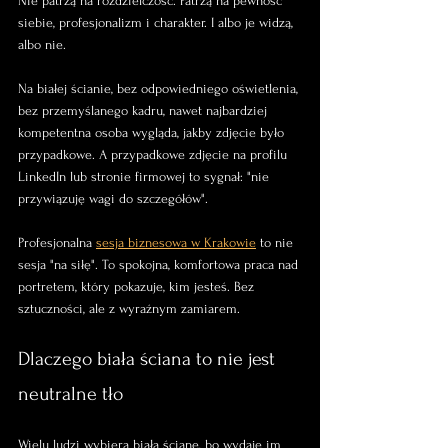
Nie patrzą na rozdzielczość. Patrzą na pewność 
siebie, profesjonalizm i charakter. I albo je widzą, 
albo nie.
Na białej ścianie, bez odpowiedniego oświetlenia, 
bez przemyślanego kadru, nawet najbardziej 
kompetentna osoba wygląda, jakby zdjęcie było 
przypadkowe. A przypadkowe zdjęcie na profilu 
LinkedIn lub stronie firmowej to sygnał: "nie 
przywiązuję wagi do szczegółów".
Profesjonalna 
sesja biznesowa w Krakowie
 to nie 
sesja "na siłę". To spokojna, komfortowa praca nad 
portretem, który pokazuje, kim jesteś. Bez 
sztuczności, ale z wyraźnym zamiarem.
Dlaczego biała ściana to nie jest 
neutralne tło
Wielu ludzi wybiera białą ścianę, bo wydaje im 