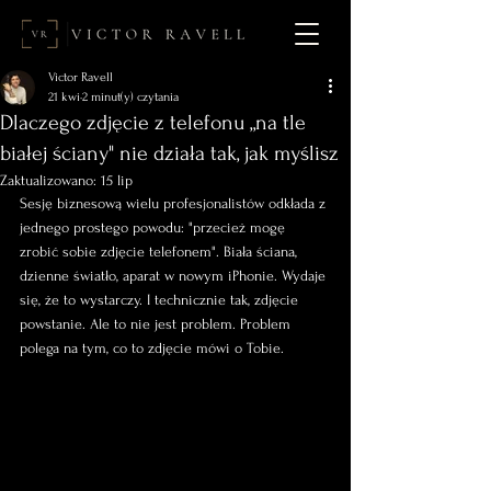
Victor Ravell
21 kwi
2 minut(y) czytania
Dlaczego zdjęcie z telefonu „na tle
białej ściany" nie działa tak, jak myślisz
Zaktualizowano:
15 lip
Sesję biznesową wielu profesjonalistów odkłada z 
jednego prostego powodu: "przecież mogę 
zrobić sobie zdjęcie telefonem". Biała ściana, 
dzienne światło, aparat w nowym iPhonie. Wydaje 
się, że to wystarczy. I technicznie tak, zdjęcie 
powstanie. Ale to nie jest problem. Problem 
polega na tym, co to zdjęcie mówi o Tobie.